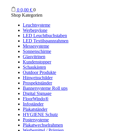
0
0,00
€
0
Shop Kategorien
Leuchtsysteme
Werbepylone
LED Leuchtbuchstaben
LED Textilspannrahmen
Messesysteme
Sonnenschirme
Glasvitrinen
Kundenstopper
Schaukästen
Outdoor Produkte
Hinweisschilder
Prospektständer
Bannersysteme Roll ups
Digital Signage
FloorWindo®
Infoständer
Plakatständer
HYGIENE Schutz
Postersysteme
Plakatwechselrahmen
Werbemittel / Prämien