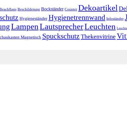
Dekoartikel
Dek
Bockständer
Beachflags
Beschilderung
Counter
schutz
Hygienetrennwand
Hygieneständer
Infoständer
Lampen
Lautsprecher
Leuchten
ung
Leuchts
Vit
Spuckschutz
Thekenvitrine
chaukasten Magnetisch