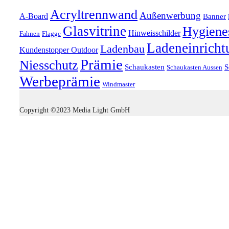
Acryltrennwand
Außenwerbung
A-Board
Banner
Glasvitrine
Hygiene
Hinweisschilder
Fahnen
Flagge
Ladeneinricht
Ladenbau
Kundenstopper Outdoor
Prämie
Niesschutz
Schaukasten
S
Schaukasten Aussen
Werbeprämie
Windmaster
Copyright ©2023 Media Light GmbH