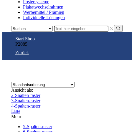
Postersysteme
Plakatwechselrahmen
Werbemittel / Prämien
Individuelle Lösungen
Search
input
Search
Start
Shop
P2085
Zurück
Ansicht als:
2-Spalten-raster
3-Spalten-raster
4-Spalten-raster
Liste
Mehr
5-Spalten-raster
6-Spalten-raster