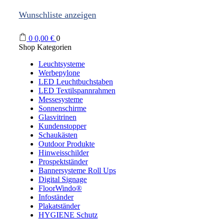
Wunschliste anzeigen
0
0,00
€
0
Shop Kategorien
Leuchtsysteme
Werbepylone
LED Leuchtbuchstaben
LED Textilspannrahmen
Messesysteme
Sonnenschirme
Glasvitrinen
Kundenstopper
Schaukästen
Outdoor Produkte
Hinweisschilder
Prospektständer
Bannersysteme Roll Ups
Digital Signage
FloorWindo®
Infoständer
Plakatständer
HYGIENE Schutz