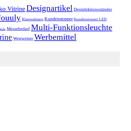
Designartikel
o Vitrine
Desinfektionsständer
Jouuly
Kundenstopper
Klapprahmen
Kundenstopper LED
Multi-Funktionsleuchte
Messebedarf
äule
Werbemittel
rine
Wegweiser