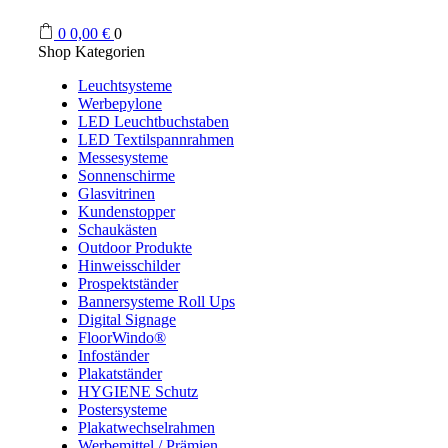
0
0,00
€
0
Shop Kategorien
Leuchtsysteme
Werbepylone
LED Leuchtbuchstaben
LED Textilspannrahmen
Messesysteme
Sonnenschirme
Glasvitrinen
Kundenstopper
Schaukästen
Outdoor Produkte
Hinweisschilder
Prospektständer
Bannersysteme Roll Ups
Digital Signage
FloorWindo®
Infoständer
Plakatständer
HYGIENE Schutz
Postersysteme
Plakatwechselrahmen
Werbemittel / Prämien