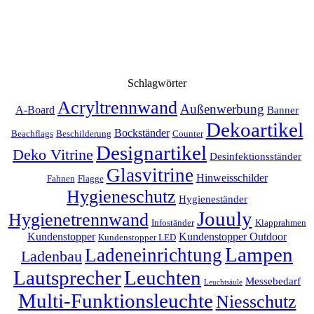
Schlagwörter
Acryltrennwand
Außenwerbung
A-Board
Banner
Dekoartikel
Bockständer
Beachflags
Beschilderung
Counter
Designartikel
Deko Vitrine
Desinfektionsständer
Glasvitrine
Hinweisschilder
Fahnen
Flagge
Hygieneschutz
Hygieneständer
Jouuly
Hygienetrennwand
Infoständer
Klapprahmen
Kundenstopper
Kundenstopper Outdoor
Kundenstopper LED
Lampen
Ladeneinrichtung
Ladenbau
Lautsprecher
Leuchten
Messebedarf
Leuchtsäule
Multi-Funktionsleuchte
Niesschutz