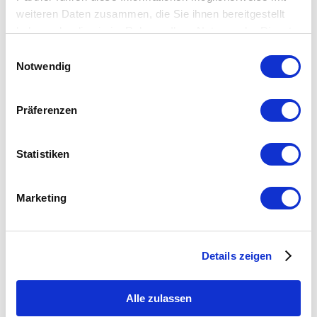
Plakatständer
weiteren Daten zusammen, die Sie ihnen bereitgestellt
haben oder die sie im Rahmen Ihrer Nutzung der Dienste
in verschiedenen Ausführungen
gesammelt haben.
Einwilligungsauswahl
ein- oder doppelseitig
Notwendig
mit oder ohne LED-Beleuchtung
Hohe Sichtbarkeit:
Plakatständer, insbesondere freistehende
Modelle, bieten eine optimale Sichtbarkeit Ihrer Werbeinhalte,
Präferenzen
um die Aufmerksamkeit der Zielgruppe zu gewinnen.
Flexibilität:
Plakatständer ermöglichen einen einfachen
Austausch von Werbeplakaten, was besonders vorteilhaft ist,
Statistiken
wenn sich Informationen oder Angebote regelmäßig ändern.
Leichte Handhabung:
Die meisten Plakatständer sind
einfach aufzubauen und erfordern keine speziellen
Marketing
Fähigkeiten oder Werkzeuge, was die Handhabung
erleichtert.
Vielseitige Größen:
Plakatständer sind in verschiedenen
Größen erhältlich, um den unterschiedlichen Anforderungen
an die Präsentation von Werbeinhalten gerecht zu werden.
Details zeigen
Mobilität:
Viele Plakatständer sind leicht und mobil, was sie
ideal für den Einsatz bei Veranstaltungen, Messen oder in
wechselnden Umgebungen macht.
Alle zulassen
Kosteneffizient:
Im Vergleich zu aufwändigeren
Werbedisplays oder -systemen sind Plakatständer oft eine