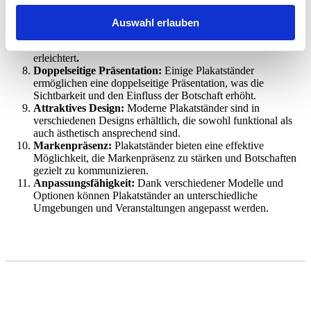
kostengünstige Lösung für die Werbepresentation.
Schneller Grafikwechsel:
Die meisten Plakatständer
Auswahl erlauben
ermöglichen einen schnellen Grafikwechsel, was die
Anpassung an aktuelle Angebote oder Werbekampagnen
erleichtert
.
Doppelseitige Präsentation:
Einige Plakatständer
ermöglichen eine doppelseitige Präsentation, was die
Sichtbarkeit und den Einfluss der Botschaft erhöht.
Attraktives Design:
Moderne Plakatständer sind in
verschiedenen Designs erhältlich, die sowohl funktional als
auch ästhetisch ansprechend sind.
Markenpräsenz:
Plakatständer bieten eine effektive
Möglichkeit, die Markenpräsenz zu stärken und Botschaften
gezielt zu kommunizieren.
Anpassungsfähigkeit:
Dank verschiedener Modelle und
Optionen können Plakatständer an unterschiedliche
Umgebungen und Veranstaltungen angepasst werden.