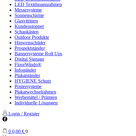
LED Textilspannrahmen
Messesysteme
Sonnenschirme
Glasvitrinen
Kundenstopper
Schaukästen
Outdoor Produkte
Hinweisschilder
Prospektständer
Bannersysteme Roll Ups
Digital Signage
FloorWindo®
Infoständer
Plakatständer
HYGIENE Schutz
Postersysteme
Plakatwechselrahmen
Werbemittel / Prämien
Individuelle Lösungen
Login / Register
Facebook
0
0,00
€
0