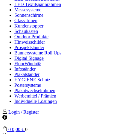
LED Textilspannrahmen
Messesysteme
Sonnenschirme
Glasvitrinen
Kundenstopper
Schaukästen
Outdoor Produkte
Hinweisschilder
Prospektständer
Bannersysteme Roll Ups
Digital Signage
FloorWindo®
Infoständer
Plakatständer
HYGIENE Schutz
Postersysteme
Plakatwechselrahmen
Werbemittel / Prämien
Individuelle Lösungen
Login / Register
Facebook
0
0,00
€
0