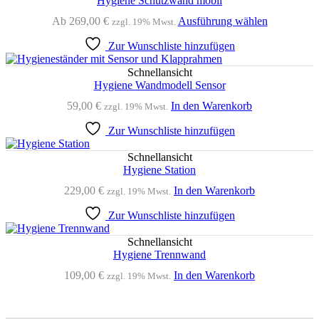
Hygiene Schutzwand mobil
Dieses
Ab
269,00
€
Ausführung wählen
zzgl. 19% Mwst.
Produkt
Zur Wunschliste hinzufügen
weist
mehrere
Varianten
Schnellansicht
auf.
Hygiene Wandmodell Sensor
Die
59,00
€
In den Warenkorb
zzgl. 19% Mwst.
Optionen
können
Zur Wunschliste hinzufügen
auf
der
Schnellansicht
Produktseit
Hygiene Station
gewählt
werden
229,00
€
In den Warenkorb
zzgl. 19% Mwst.
Zur Wunschliste hinzufügen
Schnellansicht
Hygiene Trennwand
109,00
€
In den Warenkorb
zzgl. 19% Mwst.