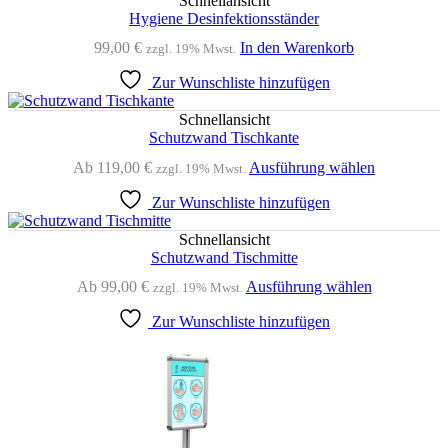
Schnellansicht
Hygiene Desinfektionsständer
99,00
€
In den Warenkorb
zzgl. 19% Mwst.
Zur Wunschliste hinzufügen
Schnellansicht
Schutzwand Tischkante
Dieses
Ab
119,00
€
Ausführung wählen
zzgl. 19% Mwst.
Produkt
Zur Wunschliste hinzufügen
weist
mehrere
Varianten
Schnellansicht
auf.
Schutzwand Tischmitte
Die
Dieses
Ab
99,00
€
Ausführung wählen
zzgl. 19% Mwst.
Optionen
Produkt
können
Zur Wunschliste hinzufügen
weist
auf
mehrere
der
Varianten
Produktseit
auf.
gewählt
Die
werden
Optionen
können
auf