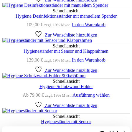
mehrere
Varianten
Schnellansicht
auf.
Hygiene Desinfektionsständer mit manuellem Spender
Die
109,00
€
In den Warenkorb
zzgl. 19% Mwst.
Optionen
können
Zur Wunschliste hinzufügen
auf
der
Schnellansicht
Produktseit
Hygieneständer mit Sensor und Klapprahmen
gewählt
werden
139,00
€
In den Warenkorb
zzgl. 19% Mwst.
Zur Wunschliste hinzufügen
Schnellansicht
Hygiene Schutzwand Folder
Dieses
Ab
79,00
€
Ausführung wählen
zzgl. 19% Mwst.
Produkt
Zur Wunschliste hinzufügen
weist
mehrere
Varianten
Schnellansicht
auf.
Hygieneständer mit Sensor
Die
149,00
€
In den Warenkorb
zzgl. 19% Mwst.
Optionen