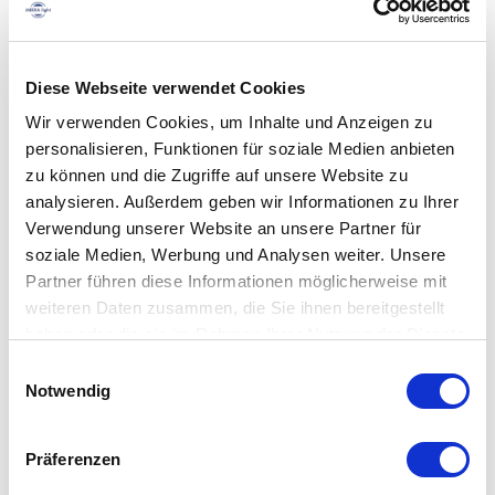
können
Zur Wunschliste hinzufügen
auf
der
Schnellansicht
Produktseit
Diese Webseite verwendet Cookies
Hygiene Desinfektionsständer Monolith
gewählt
werden
Wir verwenden Cookies, um Inhalte und Anzeigen zu
159,00
€
In den Warenkorb
zzgl. 19% Mwst.
personalisieren, Funktionen für soziale Medien anbieten
Zur Wunschliste hinzufügen
zu können und die Zugriffe auf unsere Website zu
analysieren. Außerdem geben wir Informationen zu Ihrer
Schnellansicht
Hygiene Schutzwand Counter
Verwendung unserer Website an unsere Partner für
soziale Medien, Werbung und Analysen weiter. Unsere
Dieses
Ab
92,50
€
Ausführung wählen
zzgl. 19% Mwst.
Produkt
Partner führen diese Informationen möglicherweise mit
Zur Wunschliste hinzufügen
weist
weiteren Daten zusammen, die Sie ihnen bereitgestellt
mehrere
haben oder die sie im Rahmen Ihrer Nutzung der Dienste
Varianten
Schnellansicht
auf.
Hygiene Desinfektionsständer Monolith mit Sensor
gesammelt haben.
Einwilligungsauswahl
Die
209,00
€
In den Warenkorb
zzgl. 19% Mwst.
Notwendig
Optionen
können
Zur Wunschliste hinzufügen
auf
der
Präferenzen
Schnellansicht
Produktseit
Hygiene Wandmodell
gewählt