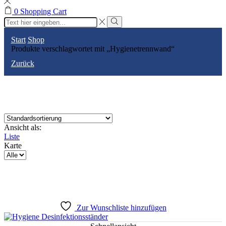
0
Shopping Cart
Search
input
Search
Start
Shop
Produkte verschlagwortet mit „Hygienetrennwand“
Zurück
Ansicht als:
Liste
Karte
Produkte
pro
Seite
Zur Wunschliste hinzufügen