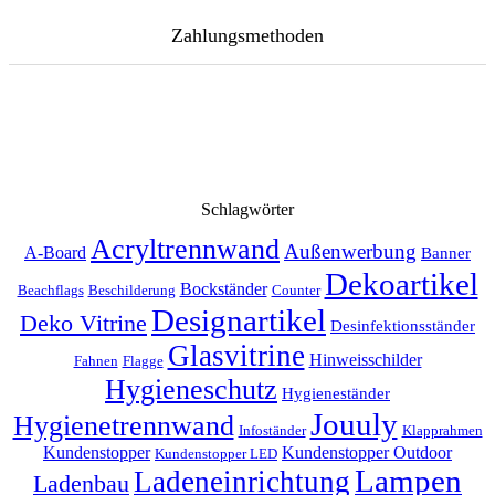
Zahlungsmethoden
Schlagwörter
Acryltrennwand
Außenwerbung
A-Board
Banner
Dekoartikel
Bockständer
Beachflags
Beschilderung
Counter
Designartikel
Deko Vitrine
Desinfektionsständer
Glasvitrine
Hinweisschilder
Fahnen
Flagge
Hygieneschutz
Hygieneständer
Jouuly
Hygienetrennwand
Infoständer
Klapprahmen
Kundenstopper
Kundenstopper Outdoor
Kundenstopper LED
Lampen
Ladeneinrichtung
Ladenbau