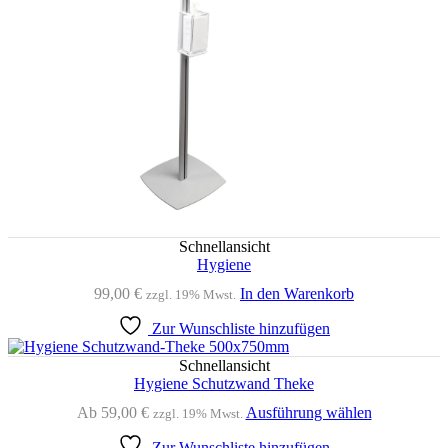
der
Produktseit
gewählt
werden
Schnellansicht
Hygiene
99,00
€
In den Warenkorb
zzgl. 19% Mwst.
Zur Wunschliste hinzufügen
Schnellansicht
Hygiene Schutzwand Theke
Dieses
Ab
59,00
€
Ausführung wählen
zzgl. 19% Mwst.
Produkt
Zur Wunschliste hinzufügen
weist