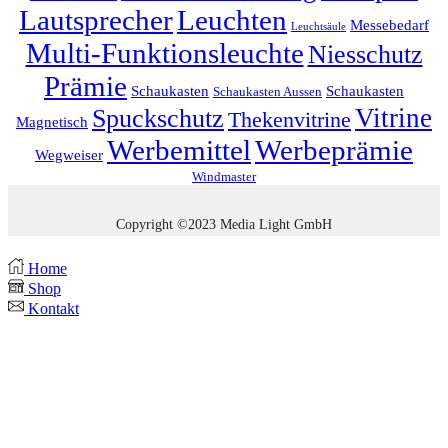
Lautsprecher
Leuchten
Messebedarf
Leuchtsäule
Multi-Funktionsleuchte
Niesschutz
Prämie
Schaukasten
Schaukasten
Schaukasten Aussen
Vitrine
Spuckschutz
Thekenvitrine
Magnetisch
Werbemittel
Werbeprämie
Wegweiser
Windmaster
Copyright ©2023 Media Light GmbH
Home
Shop
Kontakt