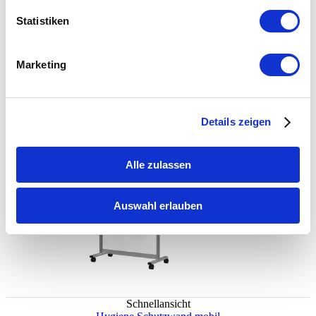
werden
23,00
€
In den Warenkorb
zzgl. 19% Mwst.
Statistiken
Zur Wunschliste hinzufügen
Marketing
Details zeigen
Alle zulassen
Auswahl erlauben
Schnellansicht