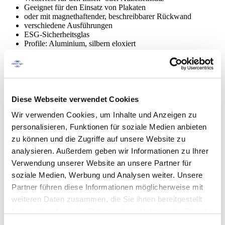
Geeignet für den Einsatz von Plakaten
oder mit magnethaftender, beschreibbarer Rückwand
verschiedene Ausführungen
ESG-Sicherheitsglas
Profile: Aluminium, silbern eloxiert
Ecken auf Gehrung oder Rondo
abschließbar
Kundenspezifische Größen verfügbar
LED optional
Diese Webseite verwendet Cookies
Wir verwenden Cookies, um Inhalte und Anzeigen zu
personalisieren, Funktionen für soziale Medien anbieten
zu können und die Zugriffe auf unsere Website zu
analysieren. Außerdem geben wir Informationen zu Ihrer
Verwendung unserer Website an unsere Partner für
soziale Medien, Werbung und Analysen weiter. Unsere
Anschrift:
Partner führen diese Informationen möglicherweise mit
MEDIA light GmbH
weiteren Daten zusammen, die Sie ihnen bereitgestellt
haben oder die sie im Rahmen Ihrer Nutzung der Dienste
Gerhardt-Katsch-Str. 1 /D-65191 Wiesbaden
gesammelt haben.