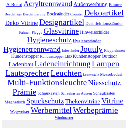
Acryltrennwand
Außenwerbung
A-Board
Banner
Dekoartikel
Bockständer
Beachflags
Beschilderung
Counter
Designartikel
Deko Vitrine
Desinfektionsständer
Glasvitrine
Hinweisschilder
Fahnen
Flagge
Hygieneschutz
Hygieneständer
Jouuly
Hygienetrennwand
Infoständer
Klapprahmen
Kundenstopper
Kundenstopper Outdoor
Kundenstopper LED
Lampen
Ladeneinrichtung
Ladenbau
Lautsprecher
Leuchten
Messebedarf
Leuchtsäule
Multi-Funktionsleuchte
Niesschutz
Prämie
Schaukasten
Schaukasten
Schaukasten Aussen
Vitrine
Spuckschutz
Thekenvitrine
Magnetisch
Werbemittel
Werbeprämie
Wegweiser
Windmaster