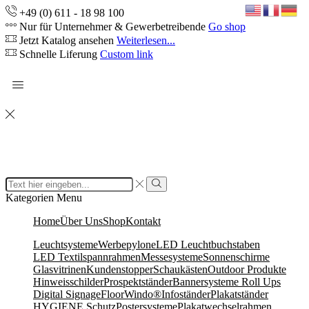
+49 (0) 611 - 18 98 100
Nur für Unternehmer & Gewerbetreibende
Go shop
Jetzt Katalog ansehen
Weiterlesen...
Schnelle Liferung
Custom link
Search
input
Search
Kategorien
Menu
Home
Über Uns
Shop
Kontakt
Leuchtsysteme
Werbepylone
LED Leuchtbuchstaben
LED Textilspannrahmen
Messesysteme
Sonnenschirme
Glasvitrinen
Kundenstopper
Schaukästen
Outdoor Produkte
Hinweisschilder
Prospektständer
Bannersysteme Roll Ups
Digital Signage
FloorWindo®
Infoständer
Plakatständer
HYGIENE Schutz
Postersysteme
Plakatwechselrahmen