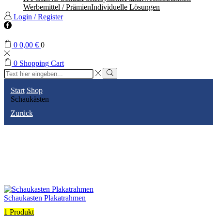
Werbemittel / Prämien
Individuelle Lösungen
Login / Register
Facebook
0
0,00
€
0
0
Shopping Cart
Search
input
Search
Start
Shop
Schaukästen
Zurück
Schaukasten Plakatrahmen
1 Produkt