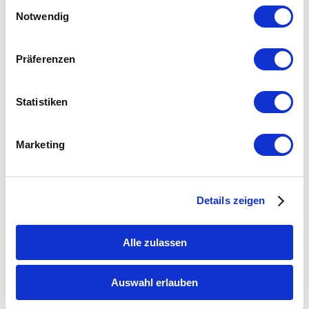
Telefon: 0611 - 18 98 100
Einwilligungsauswahl
Notwendig
E-Mail: info@media-light.de
Präferenzen
Infothek
Statistiken
Impressum
Datenschutzerklärung
Marketing
AGB’s
Widerrufsrecht
Schnell Links
Details zeigen
Home
Alle zulassen
Kontakt
Mein Konto
Warenkorb
Auswahl erlauben
Nützliches