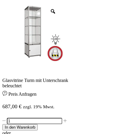
Glasvitrine Turm mit Unterschrank
beleuchtet
Preis Anfragen
687,00
€
zzgl. 19% Mwst.
Glasvitrine
Turm
In den Warenkorb
mit
oder