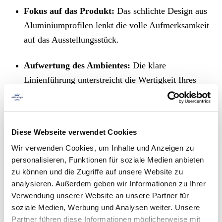
Fokus auf das Produkt:
Das schlichte Design aus
Aluminiumprofilen lenkt die volle Aufmerksamkeit
auf das Ausstellungsstück.
Aufwertung des Ambientes:
Die klare
Linienführung unterstreicht die Wertigkeit Ihres
Sortiments.
Integrierte LED-Beleuchtung für brillanten Glanz
Diese Webseite verwendet Cookies
Licht ist der Schlüssel zu einer erfolgreichen Präsentation.
Wir verwenden Cookies, um Inhalte und Anzeigen zu
Die integrierte
vertikale LED-Beleuchtung
setzt Ihre
personalisieren, Funktionen für soziale Medien anbieten
Produkte perfekt in Szene.
zu können und die Zugriffe auf unsere Website zu
analysieren. Außerdem geben wir Informationen zu Ihrer
Gezielte Ausleuchtung:
Zwei LED-Lichtleisten, die
Verwendung unserer Website an unsere Partner für
über die gesamte Höhe der Vitrine verlaufen, sorgen
soziale Medien, Werbung und Analysen weiter. Unsere
Partner führen diese Informationen möglicherweise mit
für ein schattenfreies, brillantes Licht.