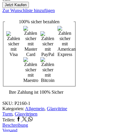
Unterschrank
Jetzt Kaufen
beleuchtet
Zur Wunschliste hinzufügen
Menge
100%
sicher
bezahlen
Ihre Zahlung ist
100% Sicher
SKU:
P2160-1
Kategorien:
Allgemein
,
Glasvitrine
Turm
,
Glasvitrinen
Facebook
Twitter
Whatsapp
Teilen:
Beschreibung
Versand