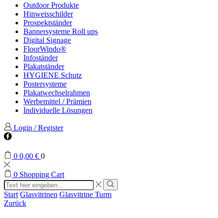
Outdoor Produkte
Hinweisschilder
Prospektständer
Bannersysteme Roll ups
Digital Signage
FloorWindo®
Infoständer
Plakatständer
HYGIENE Schutz
Postersysteme
Plakatwechselrahmen
Werbemittel / Prämien
Individuelle Lösungen
Login / Register
Facebook
0
0,00
€
0
0
Shopping Cart
Search
input
Search
Start
Glasvitrinen
Glasvitrine Turm
Zurück