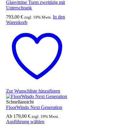
Glasvitrine Turm zweitürig mit
Unterschrank
793,00
€
In den
zzgl. 19% Mwst.
Warenkorb
Zur Wunschliste hinzufügen
Schnellansicht
FloorWindo Next Generation
Ab
179,00
€
zzgl. 19% Mwst.
Dieses
Ausführung wählen
Produkt
weist