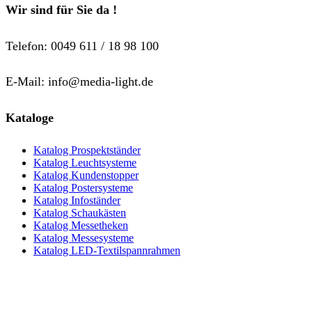
mehrere
Wir sind für Sie da !
Varianten
auf.
Die
Telefon: 0049 611 / 18 98 100
Optionen
können
auf
E-Mail: info@media-light.de
der
Produktseite
gewählt
Kataloge
werden
Katalog Prospektständer
Katalog Leuchtsysteme
Katalog Kundenstopper
Katalog Postersysteme
Katalog Infoständer
Katalog Schaukästen
Katalog Messetheken
Katalog Messesysteme
Katalog LED-Textilspannrahmen