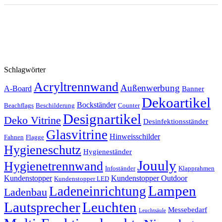
Schlagwörter
Acryltrennwand
Außenwerbung
A-Board
Banner
Dekoartikel
Bockständer
Beachflags
Beschilderung
Counter
Designartikel
Deko Vitrine
Desinfektionsständer
Glasvitrine
Hinweisschilder
Fahnen
Flagge
Hygieneschutz
Hygieneständer
Jouuly
Hygienetrennwand
Infoständer
Klapprahmen
Kundenstopper
Kundenstopper Outdoor
Kundenstopper LED
Lampen
Ladeneinrichtung
Ladenbau
Lautsprecher
Leuchten
Messebedarf
Leuchtsäule