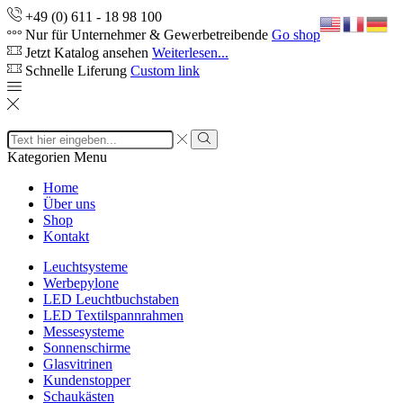
+49 (0) 611 - 18 98 100
Nur für Unternehmer & Gewerbetreibende
Go shop
Jetzt Katalog ansehen
Weiterlesen...
Schnelle Liferung
Custom link
Search
input
Search
Kategorien
Menu
Home
Über uns
Shop
Kontakt
Leuchtsysteme
Werbepylone
LED Leuchtbuchstaben
LED Textilspannrahmen
Messesysteme
Sonnenschirme
Glasvitrinen
Kundenstopper
Schaukästen