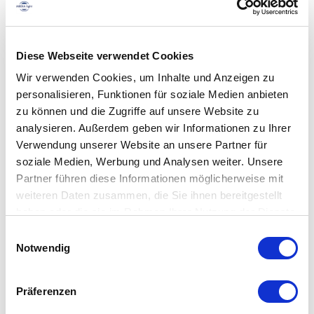
Diese Webseite verwendet Cookies
Wir verwenden Cookies, um Inhalte und Anzeigen zu
personalisieren, Funktionen für soziale Medien anbieten
zu können und die Zugriffe auf unsere Website zu
analysieren. Außerdem geben wir Informationen zu Ihrer
Verwendung unserer Website an unsere Partner für
soziale Medien, Werbung und Analysen weiter. Unsere
Partner führen diese Informationen möglicherweise mit
weiteren Daten zusammen, die Sie ihnen bereitgestellt
Schnellansicht
haben oder die sie im Rahmen Ihrer Nutzung der Dienste
LED Leuchtsäule Waylight
gesammelt haben.
Einwilligungsauswahl
Ab
369,00
€
zzgl. 19% Mwst.
Dieses
Ausführung wählen
Notwendig
Produkt
weist
mehrere
Präferenzen
Varianten
auf.