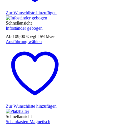
Zur Wunschliste hinzufügen
Schnellansicht
Infoständer gebogen
Ab
109,00
€
zzgl. 19% Mwst.
Dieses
Ausführung wählen
Produkt
weist
mehrere
Varianten
auf.
Die
Optionen
können
auf
der
Produktseite
gewählt
Zur Wunschliste hinzufügen
werden
Schnellansicht
Schaukasten Magnetisch