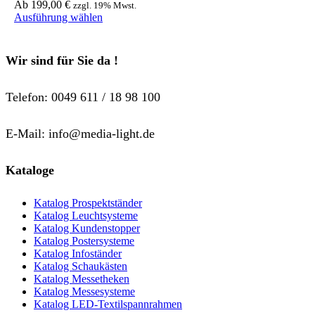
Ab
199,00
€
zzgl. 19% Mwst.
Dieses
Ausführung wählen
Produkt
weist
mehrere
Wir sind für Sie da !
Varianten
auf.
Die
Telefon: 0049 611 / 18 98 100
Optionen
können
auf
E-Mail: info@media-light.de
der
Produktseite
gewählt
Kataloge
werden
Katalog Prospektständer
Katalog Leuchtsysteme
Katalog Kundenstopper
Katalog Postersysteme
Katalog Infoständer
Katalog Schaukästen
Katalog Messetheken
Katalog Messesysteme
Katalog LED-Textilspannrahmen