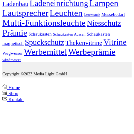
Lampen
Ladeneinrichtung
Ladenbau
Lautsprecher
Leuchten
Messebedarf
Leuchtsäule
Multi-Funktionsleuchte
Niesschutz
Prämie
Schaukasten
Schaukasten
Schaukasten Aussen
Vitrine
Spuckschutz
Thekenvitrine
magnetisch
Werbemittel
Werbeprämie
Wegweiser
windmaster
Copyright ©2023 Media Light GmbH
Home
Shop
Kontakt