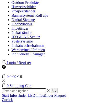
Outdoor Produkte
Hinweisschilder
Prospektständer
Bannersysteme Roll ups
Digital Signage
FloorWindo®
Infoständer
Plakatständer
HYGIENE Schutz
Postersysteme
Plakatwechselrahmen
Werbemittel / Prämien
Individuelle Lösungen
Login / Register
Facebook
0
0,00
€
0
0
Shopping Cart
Search
input
Search
Start
Infoständer
LED Infoständer Magnet
Zurück