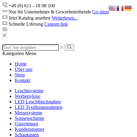
+49 (0) 611 - 18 98 100
Nur für Unternehmer & Gewerbetreibende
Go shop
Jetzt Katalog ansehen
Weiterlesen...
Schnelle Liferung
Custom link
Search
input
Search
Kategorien
Menu
Home
Über uns
Shop
Kontakt
Leuchtsysteme
Werbepylone
LED Leuchtbuchstaben
LED Textilspannrahmen
Messesysteme
Sonnenschirme
Glasvitrinen
Kundenstopper
Schaukästen