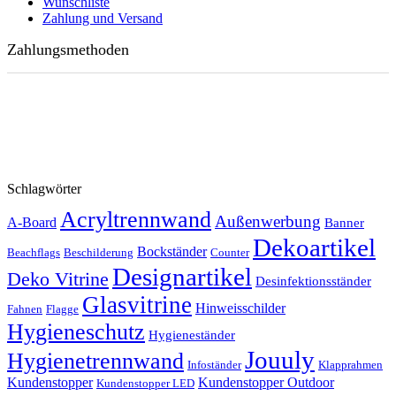
Wunschliste
Zahlung und Versand
Zahlungsmethoden
Schlagwörter
Acryltrennwand
Außenwerbung
A-Board
Banner
Dekoartikel
Bockständer
Beachflags
Beschilderung
Counter
Designartikel
Deko Vitrine
Desinfektionsständer
Glasvitrine
Hinweisschilder
Fahnen
Flagge
Hygieneschutz
Hygieneständer
Jouuly
Hygienetrennwand
Infoständer
Klapprahmen
Kundenstopper
Kundenstopper Outdoor
Kundenstopper LED