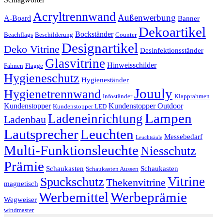
Acryltrennwand
Außenwerbung
A-Board
Banner
Dekoartikel
Bockständer
Beachflags
Beschilderung
Counter
Designartikel
Deko Vitrine
Desinfektionsständer
Glasvitrine
Hinweisschilder
Fahnen
Flagge
Hygieneschutz
Hygieneständer
Jouuly
Hygienetrennwand
Infoständer
Klapprahmen
Kundenstopper
Kundenstopper Outdoor
Kundenstopper LED
Lampen
Ladeneinrichtung
Ladenbau
Lautsprecher
Leuchten
Messebedarf
Leuchtsäule
Multi-Funktionsleuchte
Niesschutz
Prämie
Schaukasten
Schaukasten
Schaukasten Aussen
Vitrine
Spuckschutz
Thekenvitrine
magnetisch
Werbemittel
Werbeprämie
Wegweiser
windmaster