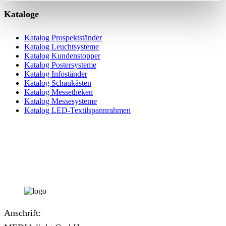
Produktseite
gewählt
Kataloge
werden
Katalog Prospektständer
Katalog Leuchtsysteme
Katalog Kundenstopper
Katalog Postersysteme
Katalog Infoständer
Katalog Schaukästen
Katalog Messetheken
Katalog Messesysteme
Katalog LED-Textilspannrahmen
Anschrift: