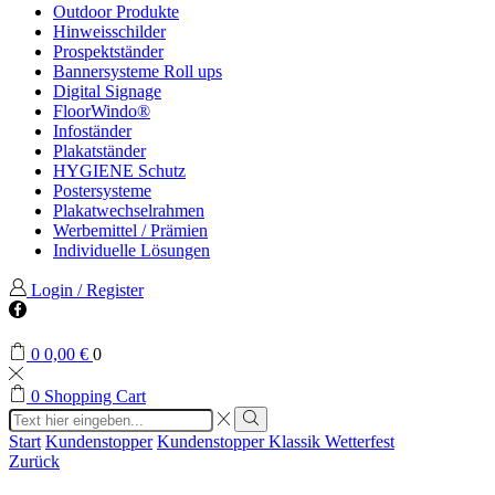
Outdoor Produkte
Hinweisschilder
Prospektständer
Bannersysteme Roll ups
Digital Signage
FloorWindo®
Infoständer
Plakatständer
HYGIENE Schutz
Postersysteme
Plakatwechselrahmen
Werbemittel / Prämien
Individuelle Lösungen
Login / Register
Facebook
0
0,00
€
0
0
Shopping Cart
Search
input
Search
Start
Kundenstopper
Kundenstopper Klassik Wetterfest
Zurück