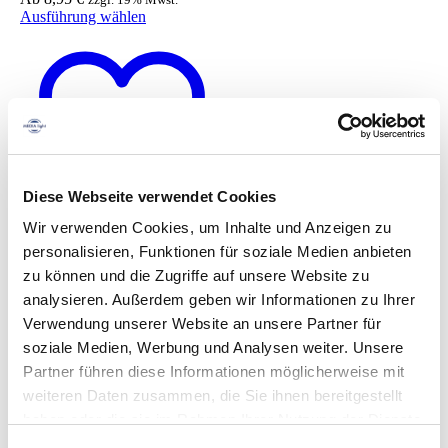
Dieses
Ausführung wählen
Produkt
weist
mehrere
Varianten
auf.
Die
Optionen
können
auf
der
Diese Webseite verwendet Cookies
Produktseite
Wir verwenden Cookies, um Inhalte und Anzeigen zu
gewählt
Zur Wunschliste hinzufügen
werden
personalisieren, Funktionen für soziale Medien anbieten
zu können und die Zugriffe auf unsere Website zu
Schnellansicht
analysieren. Außerdem geben wir Informationen zu Ihrer
Prospektständer ZickZack mit
Verwendung unserer Website an unsere Partner für
Top-Schild
soziale Medien, Werbung und Analysen weiter. Unsere
199,00
€
In den
zzgl. 19% Mwst.
Partner führen diese Informationen möglicherweise mit
Warenkorb
weiteren Daten zusammen, die Sie ihnen bereitgestellt
haben oder die sie im Rahmen Ihrer Nutzung der Dienste
gesammelt haben.