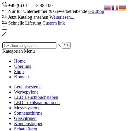
+49 (0) 611 - 18 98 100
Nur für Unternehmer & Gewerbetreibende
Go shop
Jetzt Katalog ansehen
Weiterlesen...
Schnelle Liferung
Custom link
Search
input
Search
Kategorien
Menu
Home
Über uns
Shop
Kontakt
Leuchtsysteme
Werbepylone
LED Leuchtbuchstaben
LED Textilspannrahmen
Messesysteme
Sonnenschirme
Glasvitrinen
Kundenstopper
Schaukästen