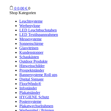
0
0,00
€
0
Shop Kategorien
Leuchtsysteme
Werbepylone
LED Leuchtbuchstaben
LED Textilspannrahmen
Messesysteme
Sonnenschirme
Glasvitrinen
Kundenstopper
Schaukästen
Outdoor Produkte
Hinweisschilder
Prospektständer
Bannersysteme Roll ups
Digital Signage
FloorWindo®
Infoständer
Plakatständer
HYGIENE Schutz
Postersysteme
Plakatwechselrahmen
Werbemittel / Prämien