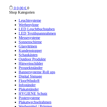
0
0,00
€
0
Shop Kategorien
Leuchtsysteme
Werbepylone
LED Leuchtbuchstaben
LED Textilspannrahmen
Messesysteme
Sonnenschirme
Glasvitrinen
Kundenstopper
Schaukästen
Outdoor Produkte
Hinweisschilder
Prospektständer
Bannersysteme Roll ups
Digital Signage
FloorWindo®
Infoständer
Plakatständer
HYGIENE Schutz
Postersysteme
Plakatwechselrahmen
Werbemittel / Prämien