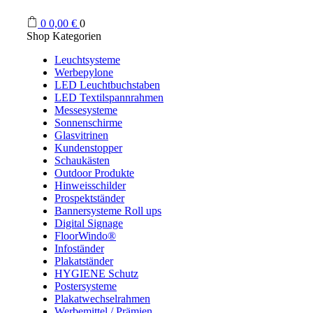
0
0,00
€
0
Shop Kategorien
Leuchtsysteme
Werbepylone
LED Leuchtbuchstaben
LED Textilspannrahmen
Messesysteme
Sonnenschirme
Glasvitrinen
Kundenstopper
Schaukästen
Outdoor Produkte
Hinweisschilder
Prospektständer
Bannersysteme Roll ups
Digital Signage
FloorWindo®
Infoständer
Plakatständer
HYGIENE Schutz
Postersysteme
Plakatwechselrahmen
Werbemittel / Prämien