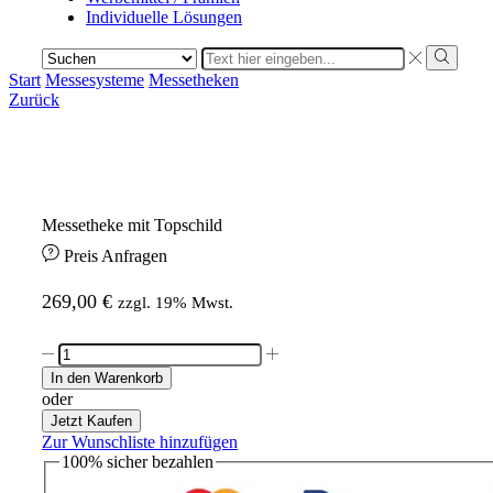
Individuelle Lösungen
Search
input
Search
Start
Messesysteme
Messetheken
Zurück
Messetheke mit Topschild
Preis Anfragen
269,00
€
zzgl. 19% Mwst.
Messetheke
mit
In den Warenkorb
Topschild
oder
Menge
Jetzt Kaufen
Zur Wunschliste hinzufügen
100%
sicher
bezahlen