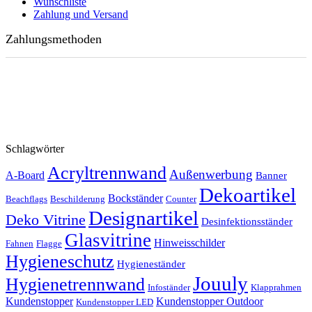
Wunschliste
Zahlung und Versand
Zahlungsmethoden
Schlagwörter
Acryltrennwand
Außenwerbung
A-Board
Banner
Dekoartikel
Bockständer
Beachflags
Beschilderung
Counter
Designartikel
Deko Vitrine
Desinfektionsständer
Glasvitrine
Hinweisschilder
Fahnen
Flagge
Hygieneschutz
Hygieneständer
Jouuly
Hygienetrennwand
Infoständer
Klapprahmen
Kundenstopper
Kundenstopper Outdoor
Kundenstopper LED