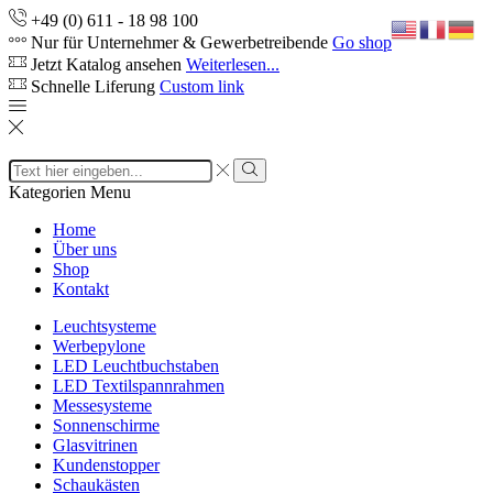
+49 (0) 611 - 18 98 100
Nur für Unternehmer & Gewerbetreibende
Go shop
Jetzt Katalog ansehen
Weiterlesen...
Schnelle Liferung
Custom link
Search
input
Search
Kategorien
Menu
Home
Über uns
Shop
Kontakt
Leuchtsysteme
Werbepylone
LED Leuchtbuchstaben
LED Textilspannrahmen
Messesysteme
Sonnenschirme
Glasvitrinen
Kundenstopper
Schaukästen