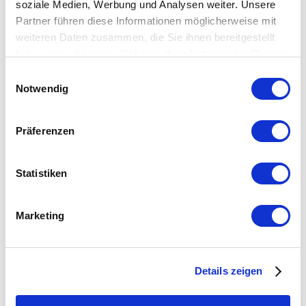
soziale Medien, Werbung und Analysen weiter. Unsere
Zur Wunschliste hinzufügen
Partner führen diese Informationen möglicherweise mit
weiteren Daten zusammen, die Sie ihnen bereitgestellt
Schnellansicht
haben oder die sie im Rahmen Ihrer Nutzung der Dienste
Erdspieß 60 cm/ø 12 mm
gesammelt haben.
Einwilligungsauswahl
Weiterlesen
Notwendig
Präferenzen
Statistiken
Marketing
Zur Wunschliste hinzufügen
Schnellansicht
Details zeigen
Schlauchgewicht
wasserbefüllbar, 10 l