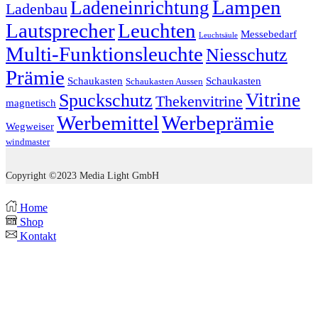
Lampen
Ladeneinrichtung
Ladenbau
Lautsprecher
Leuchten
Messebedarf
Leuchtsäule
Multi-Funktionsleuchte
Niesschutz
Prämie
Schaukasten
Schaukasten
Schaukasten Aussen
Vitrine
Spuckschutz
Thekenvitrine
magnetisch
Werbemittel
Werbeprämie
Wegweiser
windmaster
Copyright ©2023 Media Light GmbH
Home
Shop
Kontakt