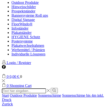
Outdoor Produkte
Hinweisschilder
Prospektständer
Bannersysteme Roll ups
Digital Signage
FloorWindo®
Infoständer
Plakatständer
HYGIENE Schutz
Postersysteme
Plakatwechselrahmen
Werbemittel / Prämien
Individuelle Lösungen
Login / Register
Facebook
0
0,00
€
0
0
Shopping Cart
Search
input
Search
Start
Outdoor Produkte
Sonnenschirme
Sonnenschirme bis 4m inkl.
Druck
Zurück