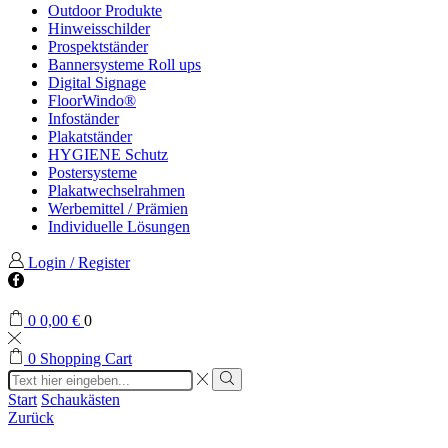
Outdoor Produkte
Hinweisschilder
Prospektständer
Bannersysteme Roll ups
Digital Signage
FloorWindo®
Infoständer
Plakatständer
HYGIENE Schutz
Postersysteme
Plakatwechselrahmen
Werbemittel / Prämien
Individuelle Lösungen
Login / Register
Facebook
0
0,00
€
0
0
Shopping Cart
Search
input
Search
Start
Schaukästen
Zurück