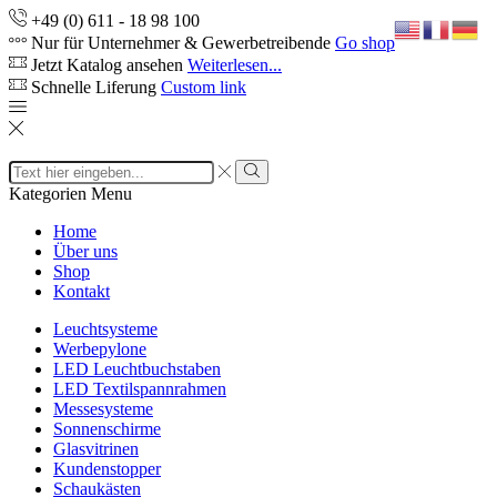
+49 (0) 611 - 18 98 100
Nur für Unternehmer & Gewerbetreibende
Go shop
Jetzt Katalog ansehen
Weiterlesen...
Schnelle Liferung
Custom link
Search
input
Search
Kategorien
Menu
Home
Über uns
Shop
Kontakt
Leuchtsysteme
Werbepylone
LED Leuchtbuchstaben
LED Textilspannrahmen
Messesysteme
Sonnenschirme
Glasvitrinen
Kundenstopper
Schaukästen