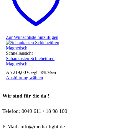
Die
Optionen
können
auf
der
Produktseite
gewählt
Zur Wunschliste hinzufügen
werden
Schnellansicht
Schaukasten Schiebetüren
Magnetisch
Ab
219,00
€
zzgl. 19% Mwst.
Dieses
Ausführung wählen
Produkt
weist
mehrere
Wir sind für Sie da !
Varianten
auf.
Die
Telefon: 0049 611 / 18 98 100
Optionen
können
auf
E-Mail: info@media-light.de
der