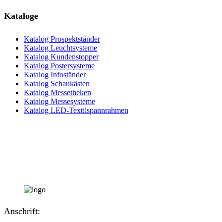
Produktseite
gewählt
Kataloge
werden
Katalog Prospektständer
Katalog Leuchtsysteme
Katalog Kundenstopper
Katalog Postersysteme
Katalog Infoständer
Katalog Schaukästen
Katalog Messetheken
Katalog Messesysteme
Katalog LED-Textilspannrahmen
Anschrift: