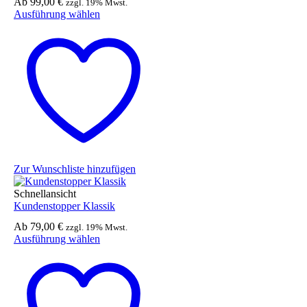
Ab
99,00
€
zzgl. 19% Mwst.
Dieses
Ausführung wählen
Produkt
weist
mehrere
Varianten
auf.
Die
Optionen
können
auf
der
Produktseite
gewählt
Zur Wunschliste hinzufügen
werden
Schnellansicht
Kundenstopper Klassik
Ab
79,00
€
zzgl. 19% Mwst.
Dieses
Ausführung wählen
Produkt
weist
mehrere
Varianten
auf.