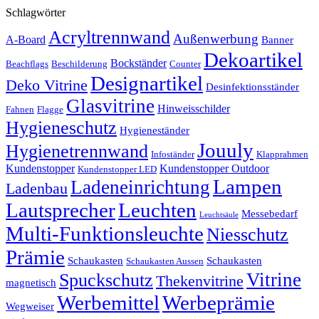
Schlagwörter
Acryltrennwand
Außenwerbung
A-Board
Banner
Dekoartikel
Bockständer
Beachflags
Beschilderung
Counter
Designartikel
Deko Vitrine
Desinfektionsständer
Glasvitrine
Hinweisschilder
Fahnen
Flagge
Hygieneschutz
Hygieneständer
Jouuly
Hygienetrennwand
Infoständer
Klapprahmen
Kundenstopper
Kundenstopper Outdoor
Kundenstopper LED
Lampen
Ladeneinrichtung
Ladenbau
Lautsprecher
Leuchten
Messebedarf
Leuchtsäule
Multi-Funktionsleuchte
Niesschutz
Prämie
Schaukasten
Schaukasten
Schaukasten Aussen
Vitrine
Spuckschutz
Thekenvitrine
magnetisch
Werbemittel
Werbeprämie
Wegweiser