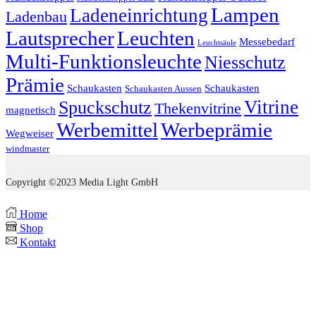
Lampen
Ladeneinrichtung
Ladenbau
Lautsprecher
Leuchten
Messebedarf
Leuchtsäule
Multi-Funktionsleuchte
Niesschutz
Prämie
Schaukasten
Schaukasten
Schaukasten Aussen
Vitrine
Spuckschutz
Thekenvitrine
magnetisch
Werbemittel
Werbeprämie
Wegweiser
windmaster
Copyright ©2023 Media Light GmbH
Home
Shop
Kontakt