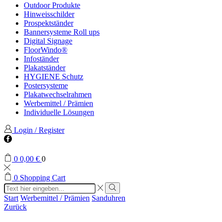
Outdoor Produkte
Hinweisschilder
Prospektständer
Bannersysteme Roll ups
Digital Signage
FloorWindo®
Infoständer
Plakatständer
HYGIENE Schutz
Postersysteme
Plakatwechselrahmen
Werbemittel / Prämien
Individuelle Lösungen
Login / Register
Facebook
0
0,00
€
0
0
Shopping Cart
Search
input
Search
Start
Werbemittel / Prämien
Sanduhren
Zurück