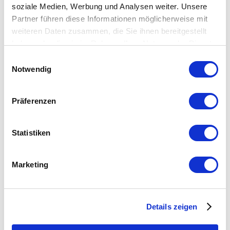
soziale Medien, Werbung und Analysen weiter. Unsere
Partner führen diese Informationen möglicherweise mit
Zur Wunschliste hinzufügen
weiteren Daten zusammen, die Sie ihnen bereitgestellt
haben oder die sie im Rahmen Ihrer Nutzung der Dienste
gesammelt haben.
Einwilligungsauswahl
Notwendig
Präferenzen
Statistiken
Marketing
Details zeigen
Schnellansicht
Sanduhr PARADOX TEA