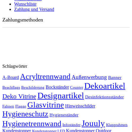
Wunschliste
Zahlung und Versand
Zahlungsmethoden
Schlagwörter
Acryltrennwand
Außenwerbung
A-Board
Banner
Dekoartikel
Bockständer
Beachflags
Beschilderung
Counter
Designartikel
Deko Vitrine
Desinfektionsständer
Glasvitrine
Hinweisschilder
Fahnen
Flagge
Hygieneschutz
Hygieneständer
Jouuly
Hygienetrennwand
Infoständer
Klapprahmen
Kundenstopper
Kundenstopper Outdoor
Kundenstopper LED