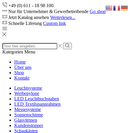
+49 (0) 611 - 18 98 100
Nur für Unternehmer & Gewerbetreibende
Go shop
Jetzt Katalog ansehen
Weiterlesen...
Schnelle Liferung
Custom link
Search
input
Search
Kategorien
Menu
Home
Über uns
Shop
Kontakt
Leuchtsysteme
Werbepylone
LED Leuchtbuchstaben
LED Textilspannrahmen
Messesysteme
Sonnenschirme
Glasvitrinen
Kundenstopper
Schaukästen