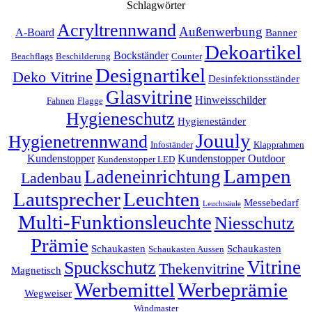
Schlagwörter
Acryltrennwand
Außenwerbung
A-Board
Banner
Dekoartikel
Bockständer
Beachflags
Beschilderung
Counter
Designartikel
Deko Vitrine
Desinfektionsständer
Glasvitrine
Hinweisschilder
Fahnen
Flagge
Hygieneschutz
Hygieneständer
Jouuly
Hygienetrennwand
Infoständer
Klapprahmen
Kundenstopper
Kundenstopper Outdoor
Kundenstopper LED
Lampen
Ladeneinrichtung
Ladenbau
Lautsprecher
Leuchten
Messebedarf
Leuchtsäule
Multi-Funktionsleuchte
Niesschutz
Prämie
Schaukasten
Schaukasten
Schaukasten Aussen
Vitrine
Spuckschutz
Thekenvitrine
Magnetisch
Werbemittel
Werbeprämie
Wegweiser
Windmaster