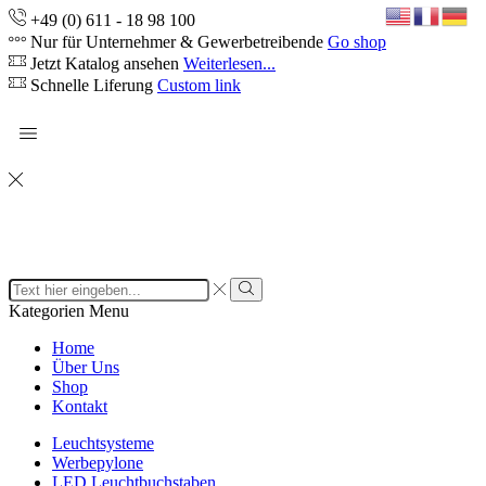
+49 (0) 611 - 18 98 100
Nur für Unternehmer & Gewerbetreibende
Go shop
Jetzt Katalog ansehen
Weiterlesen...
Schnelle Liferung
Custom link
Search
input
Search
Kategorien
Menu
Home
Über Uns
Shop
Kontakt
Leuchtsysteme
Werbepylone
LED Leuchtbuchstaben