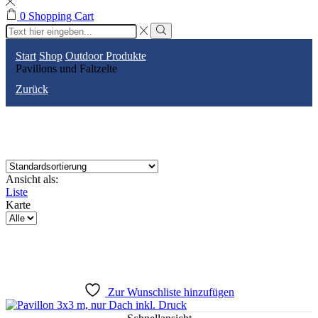
0
Shopping Cart
Search
input
Search
Start
Shop
Outdoor Produkte
Pavillons und Faltzelte
Zurück
Ansicht als:
Liste
Karte
Produkte
pro
Seite
Zur Wunschliste hinzufügen