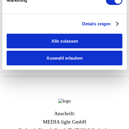
Marketing
1.395,00
€
In den Warenkorb
zzgl. 19% Mwst.
Details zeigen
Pavillons und Faltzelte
Die hochwertigen PopUp-Faltzelte und –Pavillons sind vollflächig
bedruckbar, einfach und schnell aufzubauen und in zahlreichen
Alle zulassen
Größen erhältlich. Vom kleinen Basis-Werbestand bis zum Profi-
Messezelt finden Sie hier zahlreiche Zelt Versionen zur Auswahl.
Das stabile Profil und die hochwertig bedruckte Zeltplane
Auswahl erlauben
garantieren eine hohe Belastbarkeit und eine lange Lebensdauer.
Anschrift:
MEDIA light GmbH