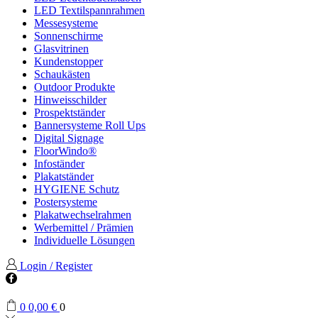
LED Textilspannrahmen
Messesysteme
Sonnenschirme
Glasvitrinen
Kundenstopper
Schaukästen
Outdoor Produkte
Hinweisschilder
Prospektständer
Bannersysteme Roll Ups
Digital Signage
FloorWindo®
Infoständer
Plakatständer
HYGIENE Schutz
Postersysteme
Plakatwechselrahmen
Werbemittel / Prämien
Individuelle Lösungen
Login / Register
Facebook
0
0,00
€
0