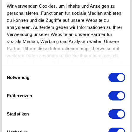
Wir verwenden Cookies, um Inhalte und Anzeigen zu
Zur Wunschliste hinzufügen
personalisieren, Funktionen für soziale Medien anbieten
Schnellansicht
zu können und die Zugriffe auf unsere Website zu
Faltzelt 3×6 m, nur Dach inkl. Druck
analysieren. Außerdem geben wir Informationen zu Ihrer
1.098,00
€
In den Warenkorb
zzgl. 19% Mwst.
Verwendung unserer Website an unsere Partner für
soziale Medien, Werbung und Analysen weiter. Unsere
Zur Wunschliste hinzufügen
Partner führen diese Informationen möglicherweise mit
Schnellansicht
weiteren Daten zusammen, die Sie ihnen bereitgestellt
Faltzelt 3×6 m, 1 Wand inkl. Druck
haben oder die sie im Rahmen Ihrer Nutzung der Dienste
1.149,00
€
In den Warenkorb
zzgl. 19% Mwst.
gesammelt haben.
Einwilligungsauswahl
Zur Wunschliste hinzufügen
Notwendig
Schnellansicht
Faltzelt 3×6 m, 2 Wände, inkl. Druck
Präferenzen
1.298,00
€
In den Warenkorb
zzgl. 19% Mwst.
Zur Wunschliste hinzufügen
Statistiken
Schnellansicht
Faltzelt 3×6 m, 3 Wände, inkl. Druck